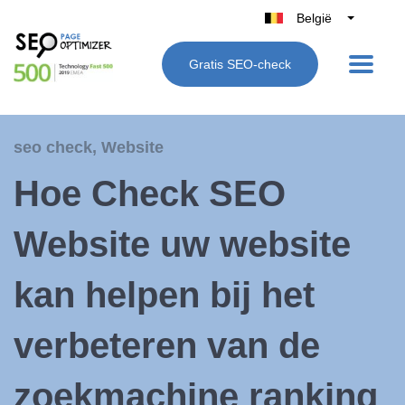
België
Belgique
Gratis SEO-check
Nederland
France
Deutschland
seo check
,
Website
UK
Hoe Check SEO
España
Italië
Website uw website
kan helpen bij het
verbeteren van de
zoekmachine ranking