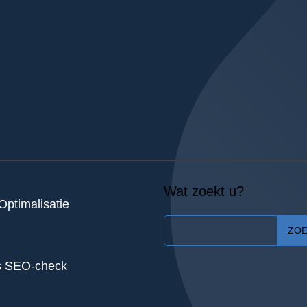
Wat zoekt u?
ptimalisatie
ZO
s SEO-check