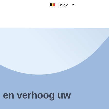
België
Belgique
Nederland
France
Deutschland
UK
España
Italië
e
en verhoog uw