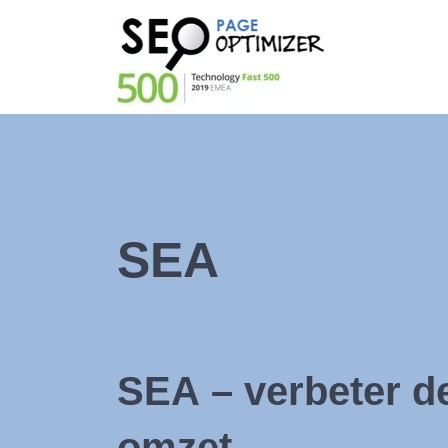
SEA
SEA
– verbeter d
omzet