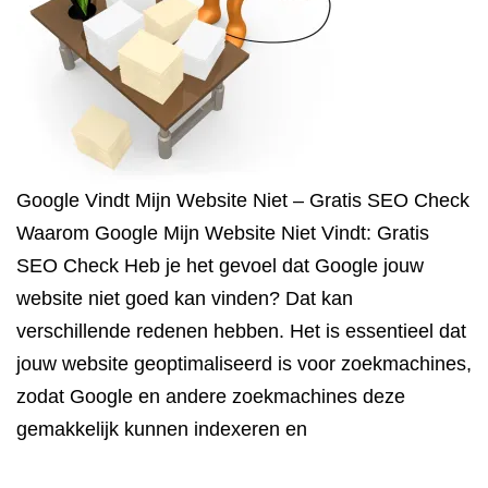
Google Vindt Mijn Website Niet – Gratis SEO Check
Waarom Google Mijn Website Niet Vindt: Gratis
SEO Check Heb je het gevoel dat Google jouw
website niet goed kan vinden? Dat kan
verschillende redenen hebben. Het is essentieel dat
jouw website geoptimaliseerd is voor zoekmachines,
zodat Google en andere zoekmachines deze
gemakkelijk kunnen indexeren en