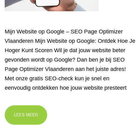
Mijn Website op Google – SEO Page Optimizer
Vlaanderen Mijn Website op Google: Ontdek Hoe Je
Hoger Kunt Scoren Wil je dat jouw website beter
gevonden wordt op Google? Dan ben je bij SEO
Page Optimizer Vlaanderen aan het juiste adres!
Met onze gratis SEO-check kun je snel en
eenvoudig ontdekken hoe jouw website presteert
LEES MEER