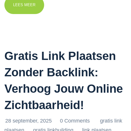
LEES MEER
Gratis Link Plaatsen
Zonder Backlink:
Verhoog Jouw Online
Zichtbaarheid!
28 september, 2025
0 Comments
gratis link
plaatsen
,
gratis linkbuilding
,
link plaatsen
,