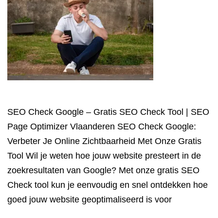
SEO Check Google – Gratis SEO Check Tool | SEO
Page Optimizer Vlaanderen SEO Check Google:
Verbeter Je Online Zichtbaarheid Met Onze Gratis
Tool Wil je weten hoe jouw website presteert in de
zoekresultaten van Google? Met onze gratis SEO
Check tool kun je eenvoudig en snel ontdekken hoe
goed jouw website geoptimaliseerd is voor