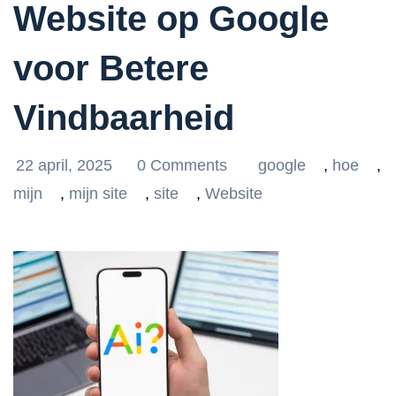
Website op Google
voor Betere
Vindbaarheid
22 april, 2025
0 Comments
google
,
hoe
,
mijn
,
mijn site
,
site
,
Website