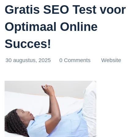
Gratis SEO Test voor
Optimaal Online
Succes!
30 augustus, 2025
0 Comments
Website