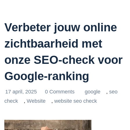
Verbeter jouw online
zichtbaarheid met
onze SEO-check voor
Google-ranking
17 april, 2025
0 Comments
google
,
seo
check
,
Website
,
website seo check