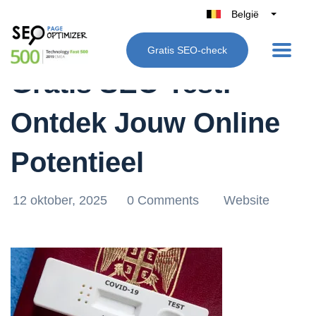
België
Belgique
Gratis SEO-check
Nederland
Gratis SEO Test:
France
Deutschland
Ontdek Jouw Online
UK
España
Potentieel
Italië
12 oktober, 2025
0 Comments
Website