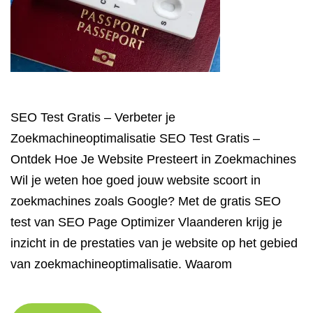
SEO Test Gratis – Verbeter je
Zoekmachineoptimalisatie SEO Test Gratis –
Ontdek Hoe Je Website Presteert in Zoekmachines
Wil je weten hoe goed jouw website scoort in
zoekmachines zoals Google? Met de gratis SEO
test van SEO Page Optimizer Vlaanderen krijg je
inzicht in de prestaties van je website op het gebied
van zoekmachineoptimalisatie. Waarom