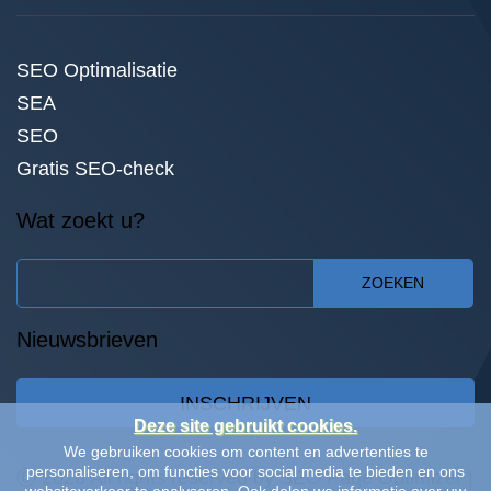
SEO Optimalisatie
SEA
SEO
Gratis SEO-check
Wat zoekt u?
ZOEKEN
Nieuwsbrieven
INSCHRIJVEN
Deze site gebruikt cookies.
We gebruiken cookies om content en advertenties te
personaliseren, om functies voor social media te bieden en ons
Ⓒ 2026 All rights reserved by SEO Page Optimizer |