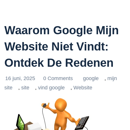
Waarom Google Mijn
Website Niet Vindt:
Ontdek De Redenen
16 juni, 2025
0 Comments
google
,
mijn
site
,
site
,
vind google
,
Website