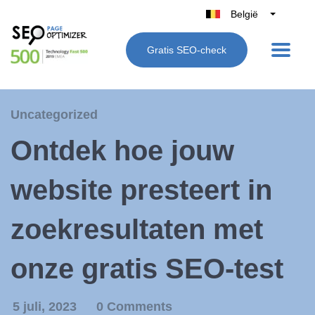
België
Belgique
Gratis SEO-check
Nederland
France
Deutschland
Uncategorized
UK
Ontdek hoe jouw
España
Italië
website presteert in
zoekresultaten met
onze gratis SEO-test
5 juli, 2023
0 Comments