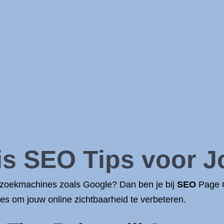
is SEO
Tips voor J
n zoekmachines zoals Google? Dan ben je bij
SEO
Page O
es om jouw online zichtbaarheid te verbeteren.