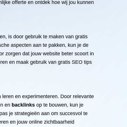
jke offerte en ontdek hoe wij jou kunnen
en, is door gebruik te maken van gratis
ische aspecten aan te pakken, kun je de
or zorgen dat jouw website beter scoort in
eren en maak gebruik van gratis SEO tips
en leren en experimenteren. Door relevante
en en
backlinks
op te bouwen, kun je
 pas je strategieën aan om succesvol te
eren en jouw online zichtbaarheid