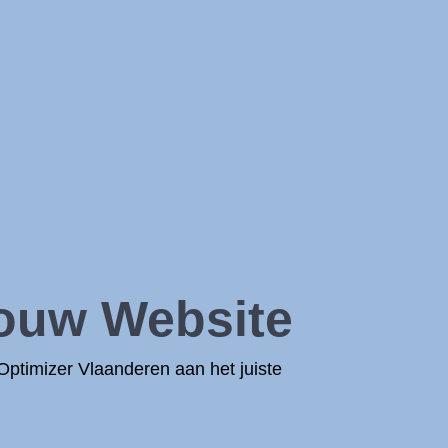
ouw Website
ptimizer Vlaanderen aan het juiste