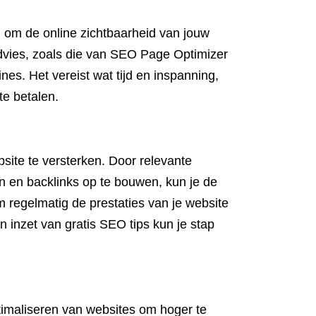
an om de online zichtbaarheid van jouw
advies, zoals die van SEO Page Optimizer
es. Het vereist wat tijd en inspanning,
te betalen.
site te versterken. Door relevante
n en backlinks op te bouwen, kun je de
 regelmatig de prestaties van je website
n inzet van gratis SEO tips kun je stap
timaliseren van websites om hoger te