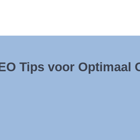
EO Tips voor Optimaal 