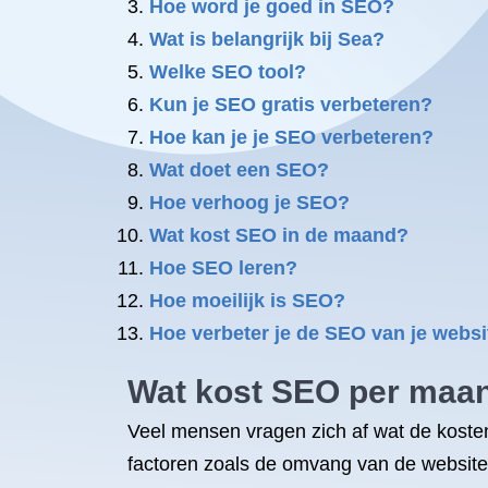
Hoe word je goed in SEO?
Wat is belangrijk bij Sea?
Welke SEO tool?
Kun je SEO gratis verbeteren?
Hoe kan je je SEO verbeteren?
Wat doet een SEO?
Hoe verhoog je SEO?
Wat kost SEO in de maand?
Hoe SEO leren?
Hoe moeilijk is SEO?
Hoe verbeter je de SEO van je websi
Wat kost SEO
per maa
Veel mensen vragen zich af wat de kosten
factoren zoals de omvang van de website,