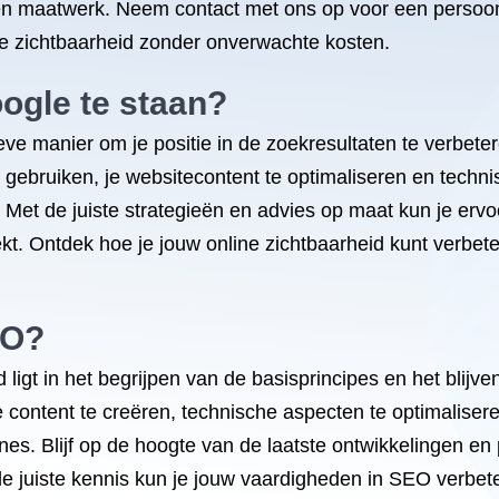
en maatwerk. Neem contact met ons op voor een persoonli
ne zichtbaarheid zonder onverwachte kosten.
oogle
te staan?
eve manier om je positie in de zoekresultaten te verbeter
gebruiken, je websitecontent te optimaliseren en techn
Met de juiste strategieën en advies op maat kun je ervo
t. Ontdek hoe je jouw online zichtbaarheid kunt verbet
EO?
igt in het begrijpen van de basisprincipes en het blijv
content te creëren, technische aspecten te optimaliser
es. Blijf op de hoogte van de laatste ontwikkelingen en
de juiste kennis kun je jouw vaardigheden in SEO verbet