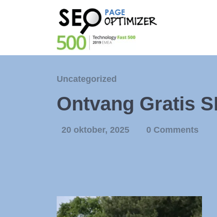
Uncategorized
Ontvang Gratis S
20 oktober, 2025
0 Comments