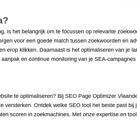
a
?
g, is het belangrijk om te focussen op relevante zoekwo
zorgen voor een goede match tussen zoekwoorden en adve
 en erop klikken. Daarnaast is het optimaliseren van je 
te aanpak en continue monitoring van je SEA-campagnes 
bsite te optimaliseren? Bij SEO Page Optimizer Vlaande
te versterken. Ontdek welke SEO tool het beste past bij
laten scoren in zoekmachines. Met onze expertise en tool