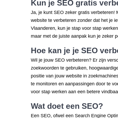
Kun je
SEO gratis
verb
Ja, je kunt SEO zeker gratis verbeteren! 
website te verbeteren zonder dat het je 
Vlaanderen, kun je stap voor stap werken
maar met de juiste aanpak kun je zeker po
Hoe kan je je SEO verb
Wil je jouw SEO verbeteren? Er zijn vers
zoekwoorden te gebruiken, hoogwaardige c
positie van jouw website in zoekmachines
te monitoren en aanpassingen door te voer
voor stap werken aan een betere vindbaar
Wat doet een SEO?
Een SEO, ofwel een Search Engine Optimiz