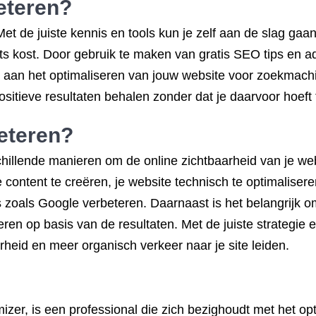
eteren?
Met de juiste kennis en tools kun je zelf aan de slag ga
iets kost. Door gebruik te maken van gratis SEO tips en 
 aan het optimaliseren van jouw website voor zoekmachin
sitieve resultaten behalen zonder dat je daarvoor hoeft 
eteren?
chillende manieren om de online zichtbaarheid van je web
ontent te creëren, je website technisch te optimalisere
 zoals Google verbeteren. Daarnaast is het belangrijk om
en op basis van de resultaten. Met de juiste strategie e
heid en meer organisch verkeer naar je site leiden.
er, is een professional die zich bezighoudt met het op