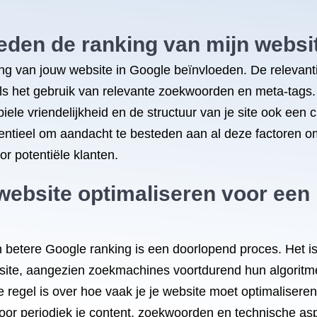
eden de ranking van mijn websi
king van jouw website in Google beïnvloeden. De relevanti
als het gebruik van relevante zoekwoorden en meta-tags
le vriendelijkheid en de structuur van je site ook een cru
entieel om aandacht te besteden aan al deze factoren o
r potentiële klanten.
website optimaliseren voor een
n betere Google ranking is een doorlopend proces. Het i
bsite, aangezien zoekmachines voortdurend hun algoritme
 regel is over hoe vaak je je website moet optimaliseren
oor periodiek je content, zoekwoorden en technische as