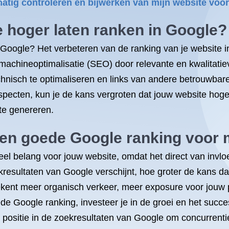
matig controleren en bijwerken van mijn website vo
e hoger laten ranken in Google?
n Google? Het verbeteren van de ranking van je website 
kmachineoptimalisatie (SEO) door relevante en kwalitatie
hnisch te optimaliseren en links van andere betrouwbare
pecten, kun je de kans vergroten dat jouw website hoger
te genereren.
een goede Google ranking voor 
el belang voor jouw website, omdat het direct van invlo
resultaten van Google verschijnt, hoe groter de kans da
ent meer organisch verkeer, meer exposure voor jouw pr
de Google ranking, investeer je in de groei en het succ
 positie in de zoekresultaten van Google om concurrentie