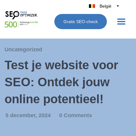
België
Belgique
Gratis SEO-check
Nederland
France
Deutschland
Uncategorized
UK
Test je website voor
España
Italië
SEO: Ontdek jouw
online potentieel!
5 december, 2024
0 Comments