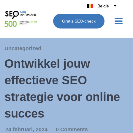
België
Belgique
Gratis SEO-check
Nederland
France
Deutschland
Uncategorized
UK
Ontwikkel jouw
España
Italië
effectieve SEO
strategie voor online
succes
24 februari, 2024
0 Comments