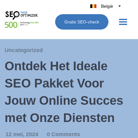
België
Belgique
Gratis SEO-check
Nederland
France
Deutschland
Uncategorized
UK
Ontdek Het Ideale
España
Italië
SEO Pakket Voor
Jouw Online Succes
met Onze Diensten
12 mei, 2024
0 Comments