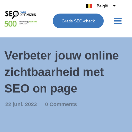
België
Belgique
Gratis SEO-check
Nederland
France
Deutschland
Verbeter jouw online
UK
España
zichtbaarheid met
Italië
SEO on page
22 juni, 2023
0 Comments