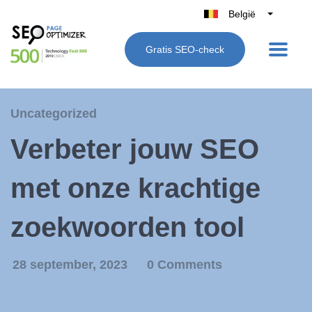
België
Belgique
Gratis SEO-check
Nederland
France
Deutschland
Uncategorized
UK
Verbeter jouw SEO
España
Italië
met onze krachtige
zoekwoorden tool
28 september, 2023
0 Comments