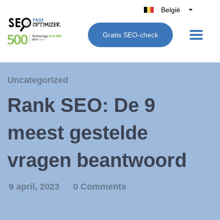
België
Belgique
Gratis SEO-check
Nederland
France
Deutschland
Uncategorized
UK
Rank SEO: De 9
España
Italië
meest gestelde
vragen beantwoord
9 april, 2023
0 Comments