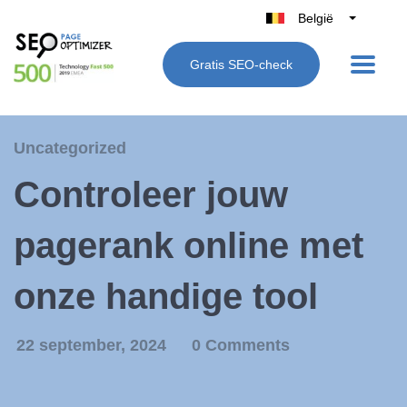
België
Belgique
Gratis SEO-check
Nederland
France
Deutschland
Uncategorized
UK
Controleer jouw
España
Italië
pagerank online met
onze handige tool
22 september, 2024
0 Comments