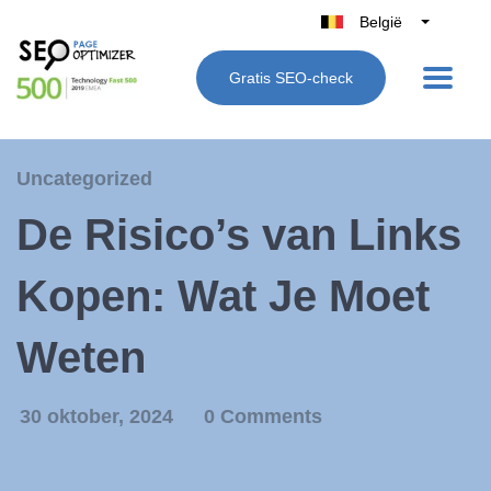
België
Belgique
Gratis SEO-check
Nederland
France
Deutschland
Uncategorized
UK
De Risico’s van Links
España
Italië
Kopen: Wat Je Moet
Weten
30 oktober, 2024
0 Comments