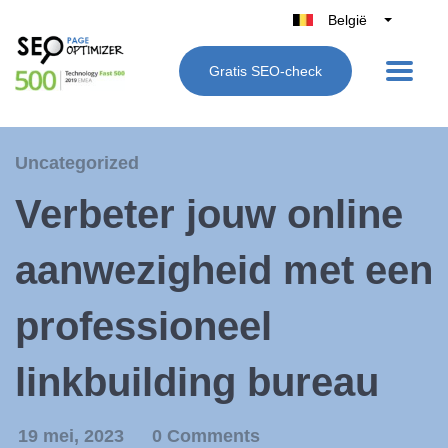
België
Belgique
Gratis SEO-check
Nederland
France
Deutschland
Uncategorized
UK
Verbeter jouw online
España
Italië
aanwezigheid met een
professioneel
linkbuilding bureau
19 mei, 2023
0 Comments