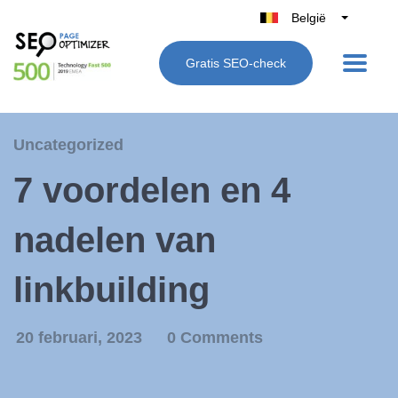
België
Belgique
Gratis SEO-check
Nederland
France
Deutschland
Uncategorized
UK
7 voordelen en 4
España
Italië
nadelen van
linkbuilding
20 februari, 2023
0 Comments