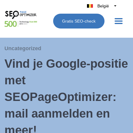
België
Belgique
Gratis SEO-check
Nederland
France
Deutschland
Uncategorized
UK
Vind je Google-positie
España
Italië
met
SEOPageOptimizer:
mail aanmelden en
meer!