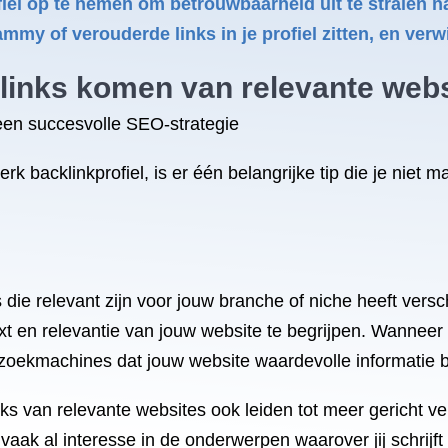
rofiel op te nemen om betrouwbaarheid uit te stralen
mmy of verouderde links in je profiel zitten, en verw
klinks komen van relevante webs
een succesvolle SEO-strategie
 backlinkprofiel, is er één belangrijke tip die je niet m
die relevant zijn voor jouw branche of niche heeft versch
 en relevantie van jouw website te begrijpen. Wanneer
n zoekmachines dat jouw website waardevolle informatie 
s van relevante websites ook leiden tot meer gericht ve
aak al interesse in de onderwerpen waarover jij schrijft 