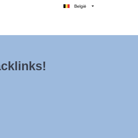
België
Belgique
Nederland
France
Deutschland
UK
cklinks!
España
Italië