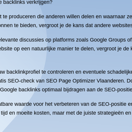
 backlinks verkrijgen?
 te produceren die anderen willen delen en waarnaar ze 
ronnen te bieden, vergroot je de kans dat andere website
elevante discussies op platforms zoals Google Groups o
ebsite op een natuurlijke manier te delen, vergroot je d
ouw backlinkprofiel te controleren en eventuele schadelijk
atis SEO-check van SEO Page Optimizer Vlaanderen. Doo
 Google backlinks optimaal bijdragen aan de SEO-positie
atbare waarde voor het verbeteren van de SEO-positie en
n tijd en moeite kosten, maar met de juiste strategieën e