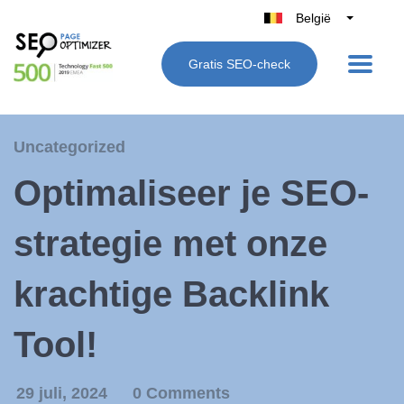
België
Belgique
Gratis SEO-check
Nederland
France
Deutschland
Uncategorized
UK
Optimaliseer je SEO-
España
Italië
strategie met onze
krachtige Backlink
Tool!
29 juli, 2024
0 Comments