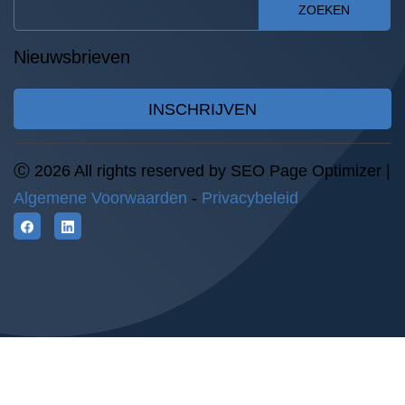
ZOEKEN
Nieuwsbrieven
INSCHRIJVEN
Ⓒ 2026 All rights reserved by SEO Page Optimizer |
Algemene Voorwaarden
-
Privacybeleid