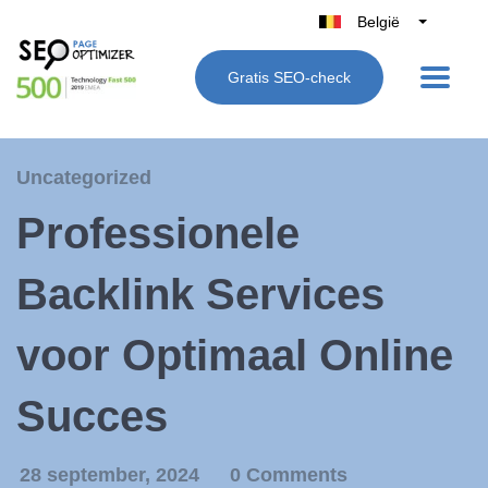
België
Belgique
Gratis SEO-check
Nederland
France
Deutschland
Uncategorized
UK
Professionele
España
Italië
Backlink Services
voor Optimaal Online
Succes
28 september, 2024
0 Comments