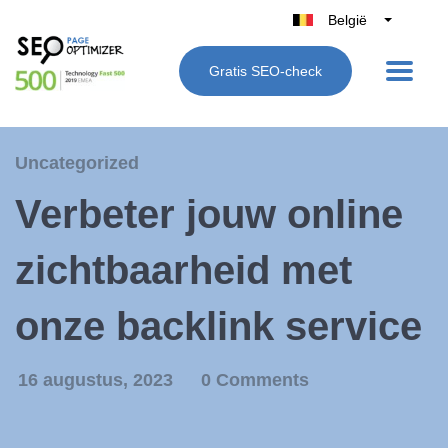
België
Belgique
Gratis SEO-check
Nederland
France
Deutschland
Uncategorized
UK
Verbeter jouw online
España
Italië
zichtbaarheid met
onze backlink service
16 augustus, 2023
0 Comments