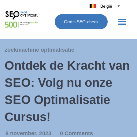
België
Belgique
Gratis SEO-check
Nederland
France
Deutschland
zoekmachine optimalisatie
UK
Ontdek de Kracht van
España
Italië
SEO: Volg nu onze
SEO Optimalisatie
Cursus!
8 november, 2023
0 Comments