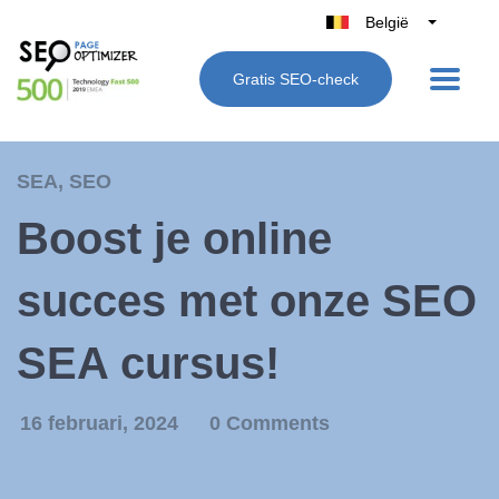
België
Belgique
Gratis SEO-check
Nederland
France
Deutschland
SEA
,
SEO
UK
Boost je online
España
Italië
succes met onze SEO
SEA cursus!
16 februari, 2024
0 Comments