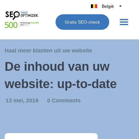
België
Belgique
Gratis SEO-check
Nederland
France
Deutschland
Haal meer klanten uit uw website
UK
De inhoud van uw
España
Italië
website: up-to-date
13 mei, 2019
0 Comments