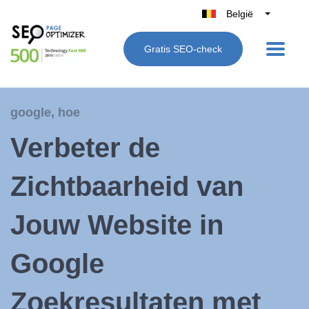
België
Belgique
Gratis SEO-check
Nederland
France
Deutschland
google
,
hoe
UK
Verbeter de
España
Italië
Zichtbaarheid van
Jouw Website in
Google
Zoekresultaten met