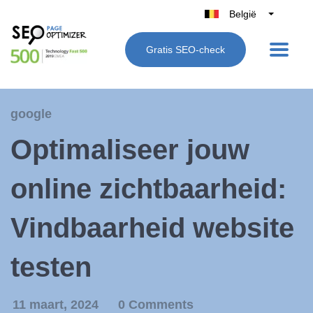
België
Belgique
Gratis SEO-check
Nederland
France
Deutschland
google
UK
Optimaliseer jouw
España
Italië
online zichtbaarheid:
Vindbaarheid website
testen
11 maart, 2024
0 Comments