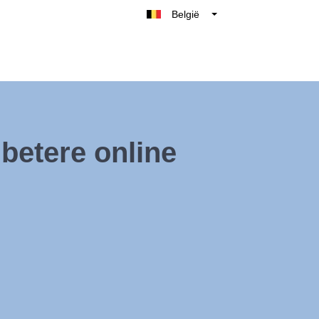
België
Belgique
Nederland
France
Deutschland
UK
 betere online
España
Italië