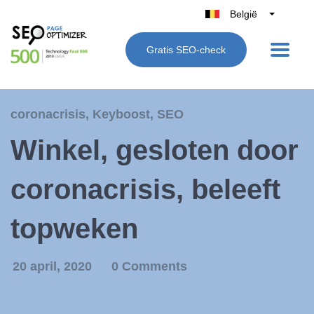
België
Belgique
Gratis SEO-check
Nederland
France
Deutschland
coronacrisis
,
Keyboost
,
SEO
UK
Winkel, gesloten door
España
Italië
coronacrisis, beleeft
topweken
20 april, 2020
0 Comments