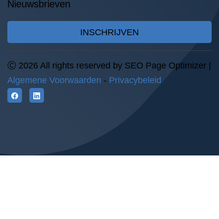
Nieuwsbrieven
INSCHRIJVEN
Ⓒ 2026 All rights reserved by SEO Page Optimizer |
Algemene Voorwaarden
-
Privacybeleid