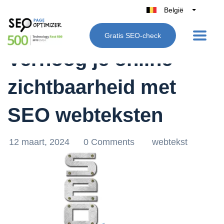
België
Belgique
Gratis SEO-check
Nederland
Verhoog je online
France
Deutschland
zichtbaarheid met
UK
España
SEO webteksten
Italië
12 maart, 2024
0 Comments
webtekst