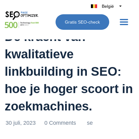
België
Belgique
Gratis SEO-check
Nederland
De kracht van
France
Deutschland
kwalitatieve
UK
España
linkbuilding in SEO:
Italië
hoe je hoger scoort in
zoekmachines.
30 juli, 2023
0 Comments
se