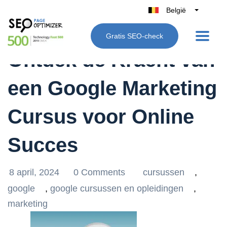
België
Belgique
Gratis SEO-check
Nederland
Ontdek de Kracht van
France
Deutschland
een Google Marketing
UK
España
Cursus voor Online
Italië
Succes
8 april, 2024
0 Comments
cursussen
,
google
,
google cursussen en opleidingen
,
marketing