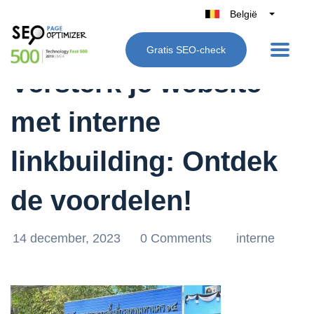
België
Belgique
Gratis SEO-check
Nederland
Versterk je website
France
Deutschland
met interne
UK
España
linkbuilding: Ontdek
Italië
de voordelen!
14 december, 2023
0 Comments
interne