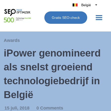
België
Belgique
Gratis SEO-check
Nederland
France
Deutschland
Awards
UK
iPower genomineerd
España
Italië
als snelst groeiend
technologiebedrijf in
België
15 juli, 2018
0 Comments