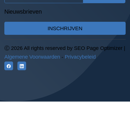
Nieuwsbrieven
INSCHRIJVEN
Ⓒ 2026 All rights reserved by SEO Page Optimizer |
Algemene Voorwaarden
-
Privacybeleid