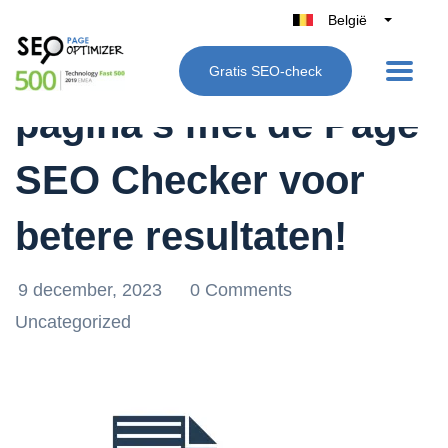
België
Belgique
Optimaliseer je
Gratis SEO-check
Nederland
pagina’s met de Page
France
Deutschland
SEO Checker voor
UK
España
betere resultaten!
Italië
9 december, 2023
0 Comments
Uncategorized