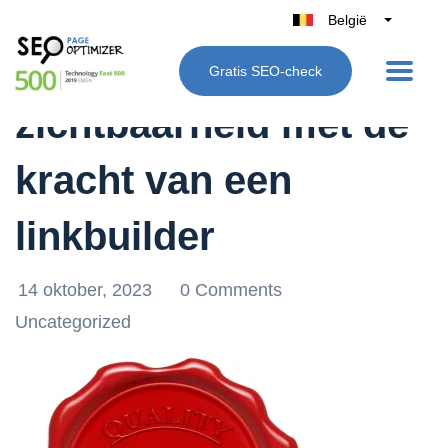
België
Belgique
Boost je online
Gratis SEO-check
Nederland
zichtbaarheid met de
France
Deutschland
kracht van een
UK
España
linkbuilder
Italië
14 oktober, 2023
0 Comments
Uncategorized